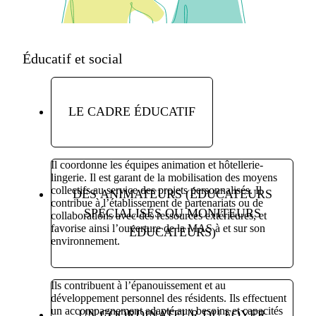
Éducatif et social
LE CADRE ÉDUCATIF
Il coordonne les équipes animation et hôtellerie-
lingerie. Il est garant de la mobilisation des moyens
collectifs au service des projets personnalisés. Il
DES ANIMATEURS (ÉDUCATEURS
contribue à l’établissement de partenariats ou de
SPÉCIALISÉS OU MONITEURS
collaborations avec des ressources extérieures, et
favorise ainsi l’ouverture de la MAS à et sur son
ÉDUCATEURS)
environnement.
Ils contribuent à l’épanouissement et au
développement personnel des résidents. Ils effectuent
un accompagnement adapté aux besoins et capacités
UN COORDINATEUR DU FOYER