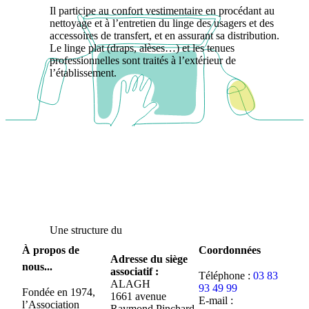
Il participe au confort vestimentaire en procédant au
nettoyage et à l’entretien du linge des usagers et des
accessoires de transfert, et en assurant sa distribution.
Le linge plat (draps, alèses…) et les tenues
professionnelles sont traités à l’extérieur de
l’établissement.
Une structure du
À propos de
Coordonnées
Adresse du siège
nous...
associatif :
Téléphone :
03 83
ALAGH
93 49 99
Fondée en 1974,
1661 avenue
E-mail :
l’Association
Raymond Pinchard