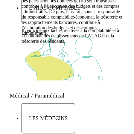
des paies selon les données qui lui sont transmises,
contribue à l’élaboration des budgets et des comptes
L’AIDE-COMPTABLE
administratifs. De plus, il assure, sous la responsable
du responsable comptabilité-économat, la trésorerie et
les rapprochements bancaires, contribue à
l’élaboration des budgets et des comptes
Il participe aux tâches relatives à la comptabilité et à
administratifs.
l’économat des établissements de l’ALAGH et la
trésorerie des résidents.
Médical / Paramédical
LES MÉDECINS