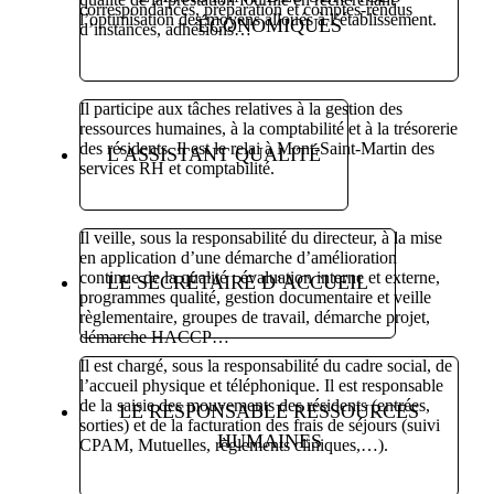
correspondances, préparation et comptes-rendus
l’optimisation des moyens alloués à l’établissement.
ÉCONOMIQUES
d’instances, adhésions…
Il participe aux tâches relatives à la gestion des
ressources humaines, à la comptabilité et à la trésorerie
des résidents. Il est le relai à Mont-Saint-Martin des
L’ASSISTANT QUALITÉ
services RH et comptabilité.
Il veille, sous la responsabilité du directeur, à la mise
en application d’une démarche d’amélioration
continue de la qualité : évaluation interne et externe,
LE SECRÉTAIRE D’ACCUEIL
programmes qualité, gestion documentaire et veille
règlementaire, groupes de travail, démarche projet,
démarche HACCP…
Il est chargé, sous la responsabilité du cadre social, de
l’accueil physique et téléphonique. Il est responsable
de la saisie des mouvements des résidents (entrées,
LE RESPONSABLE RESSOURCES
sorties) et de la facturation des frais de séjours (suivi
HUMAINES
CPAM, Mutuelles, règlements cliniques,…).