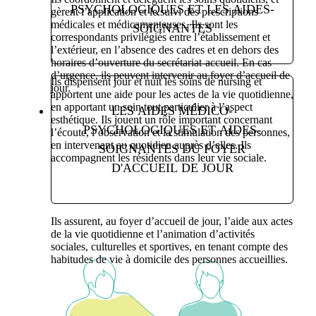
PSYCHOLOGIQUES ET LES AIDES-
gèrent l’application et le suivi des prescriptions
médicales et médicamenteuses. Ils sont les
SOIGNANTES
correspondants privilégiés entre l’établissement et
l’extérieur, en l’absence des cadres et en dehors des
horaires d’ouverture du secrétariat-accueil. En cas
d’urgence, ils peuvent intervenir au foyer d’accueil de
Ils dispensent jour et nuit les soins de nursing et
jour.
apportent une aide pour les actes de la vie quotidienne,
en apportant un soin tout particulier à l’aspect
LES AIDES MÉDICO-
esthétique. Ils jouent un rôle important concernant
PSYCHOLOGIQUES ET AIDES-
l’écoute, l’observation et la stimulation des personnes,
en intervenant au quotidien auprès d’elles. Ils
SOIGNANTES DU FOYER
accompagnent les résidents dans leur vie sociale.
D'ACCUEIL DE JOUR
Ils assurent, au foyer d’accueil de jour, l’aide aux actes
de la vie quotidienne et l’animation d’activités
sociales, culturelles et sportives, en tenant compte des
habitudes de vie à domicile des personnes accueillies.