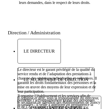
leurs demandes, dans le respect de leurs droits.
Direction / Administration
LE DIRECTEUR
Le directeur est le garant privilégié de la qualité du
service rendu et de l’adaptation des prestations à
chacune des situations individuelles et collectives. Il
LE SECRÉTAIRE DE DIRECTION
garantit les droits fondamentaux des personnes et la
mise en œuvre des moyens de leur expression et de
leur participation.
Il organise l’établissement et les services afin de
Il organise et gère, sous la responsabilité du directeur,
permettre l’accompagnement global des personnes
le secrétariat de direction des établissements de Nancy
accueillies ; il veille à améliorer en permanence la
et de l’Association : traitement du courrier,
L’ASSISTANT DES SERVICES
qualité de la prestation fournie en recherchant