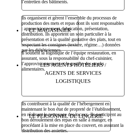
l’entretien des bâtiments.
Ils organisent et gèrent l’ensemble du processus de
production des mets et repas dont ils sont responsables
: approvisionnement, fabrication, présentation,
LE MAGASINIER
distribution. Ils apportent un soin particulier à la
présentation et à la qualité gustative des plats, tout en
respectant les consignes (texture, régime…) données
par les diététiciennes.
Il soutient la logistique de l’équipe restauration, en
assurant, sous la responsabilité du chef-cuisinier,
l’approvisionnement et la gestion des stocks
LES AGENTS HÔTELIERS /
alimentaires.
AGENTS DE SERVICES
LOGISTIQUES
Ils contribuent à la qualité de l’hébergement en
maintenant le bon état de propreté de l’établissement,
en réalisant le nettoyage des locaux. Ils participent au
LE PERSONNEL DE LINGERIE
bon déroulement des repas en salle à manger, en
procédant à la mise en place du couvert, en assurant la
distribution des assiettes.