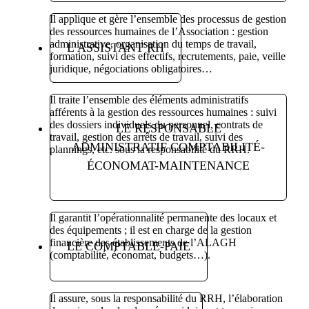
Il applique et gère l’ensemble des processus de gestion
des ressources humaines de l’Association : gestion
administrative, organisation du temps de travail,
L’ASSISTANT RH
formation, suivi des effectifs, recrutements, paie, veille
juridique, négociations obligatoires…
Il traite l’ensemble des éléments administratifs
afférents à la gestion des ressources humaines : suivi
des dossiers individuels du personnel, contrats de
LE RESPONSABLE
travail, gestion des arrêts de travail, suivi des
ADMINISTRATIF COMPTABILITÉ-
plannings, etc. sous la responsabilité du RRH.
ÉCONOMAT-MAINTENANCE
Il garantit l’opérationnalité permanente des locaux et
des équipements ; il est en charge de la gestion
financière des établissements de l’ALAGH
LE COMPTABLE-PAIE
(comptabilité, économat, budgets…).
Il assure, sous la responsabilité du RRH, l’élaboration