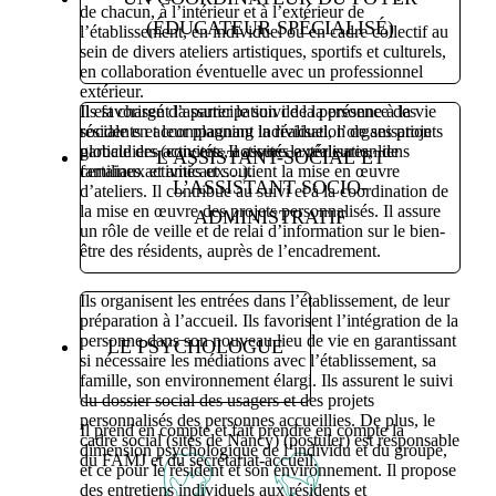
de chacun, à l’intérieur et à l’extérieur de
(ÉDUCATEUR SPÉCIALISÉ)
l’établissement, en individuel ou en cadre collectif au
sein de divers ateliers artistiques, sportifs et culturels,
en collaboration éventuelle avec un professionnel
extérieur.
Il est chargé d’assurer le suivi de la présence des
Ils favorisent la participation de la personne à la vie
résidents et leur planning individuel, l’organisation
sociale en accompagnant la réalisation de ses projets
globale des activités. Il assure la réalisation de
particuliers (concerts, activités extérieures, liens
L’ASSISTANT-SOCIAL ET
certaines activités et soutient la mise en œuvre
familiaux et amicaux…).
L’ASSISTANT SOCIO-
d’ateliers. Il contribue au suivi et à la coordination de
la mise en œuvre des projets personnalisés. Il assure
ADMINISTRATIF
un rôle de veille et de relai d’information sur le bien-
être des résidents, auprès de l’encadrement.
Ils organisent les entrées dans l’établissement, de leur
préparation à l’accueil. Ils favorisent l’intégration de la
personne dans son nouveau lieu de vie en garantissant
LE PSYCHOLOGUE
si nécessaire les médiations avec l’établissement, sa
famille, son environnement élargi. Ils assurent le suivi
du dossier social des usagers et des projets
personnalisés des personnes accueillies. De plus, le
Il prend en compte et fait prendre en compte la
cadre social (sites de Nancy) (postuler) est responsable
dimension psychologique de l’individu et du groupe,
du FAMJ et du secrétariat-accueil.
et ce pour le résident et son environnement. Il propose
des entretiens individuels aux résidents et