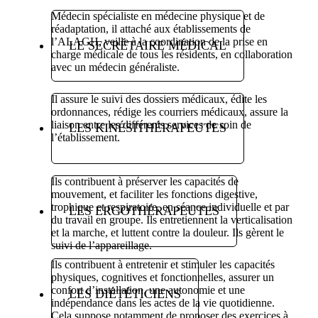
Médecin spécialiste en médecine physique et de
réadaptation, il attaché aux établissements de
l’ALAGH, veille à la coordination de la prise en
LE SECRÉTAIRE MÉDICAL
charge médicale de tous les résidents, en collaboration
avec un médecin généraliste.
Il assure le suivi des dossiers médicaux, édite les
ordonnances, rédige les courriers médicaux, assure la
liaison entre les différents services de soin de
LES KINÉSITHÉRAPEUTES
l’établissement.
Ils contribuent à préserver les capacités de
mouvement, et faciliter les fonctions digestive,
trophique et respiratoire, en séance individuelle et par
LES ERGOTHÉRAPEUTES
du travail en groupe. Ils entretiennent la verticalisation
et la marche, et luttent contre la douleur. Ils gèrent le
suivi de l’appareillage.
Ils contribuent à entretenir et stimuler les capacités
physiques, cognitives et fonctionnelles, assurer un
confort d’installation, une autonomie et une
LES DIÉTÉTICIENS
indépendance dans les actes de la vie quotidienne.
Cela suppose notamment de proposer des exercices à