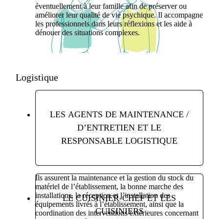
éventuellement à leur famille afin de préserver ou
améliorer leur qualité de vie psychique. Il accompagne
les professionnels dans leurs réflexions et les aide à
dénouer des situations complexes.
Logistique
LES AGENTS DE MAINTENANCE /
D’ENTRETIEN ET LE
RESPONSABLE LOGISTIQUE
Ils assurent la maintenance et la gestion du stock du
matériel de l’établissement, la bonne marche des
installations, la réception et l’installation des
LE CUISINIER-CHEF ET LES
équipements livrés à l’établissement, ainsi que la
CUISINIERS
coordination des interventions extérieures concernant