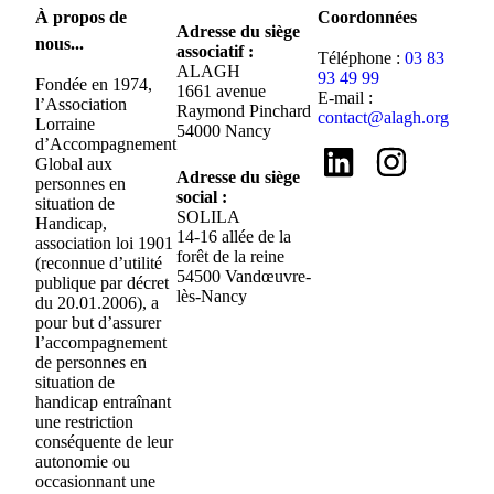
À propos de
Coordonnées
Adresse du siège
nous...
associatif :
Téléphone :
03 83
ALAGH
93 49 99
Fondée en 1974,
1661 avenue
E-mail :
l’Association
Raymond Pinchard
contact@alagh.org
Lorraine
54000 Nancy
d’Accompagnement
Global aux
Adresse du siège
personnes en
social :
situation de
SOLILA
Handicap,
14-16 allée de la
association loi 1901
forêt de la reine
(reconnue d’utilité
54500 Vandœuvre-
publique par décret
lès-Nancy
du 20.01.2006), a
pour but d’assurer
l’accompagnement
de personnes en
situation de
handicap entraînant
une restriction
conséquente de leur
autonomie ou
occasionnant une