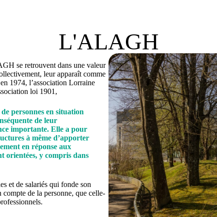
L'ALAGH
LAGH se retrouvent dans une valeur
ollectivement, leur apparaît comme
 en 1974, l’association Lorraine
ociation loi 1901,
de personnes en situation
onséquente de leur
ce importante. Elle a pour
tructures à même d’apporter
gement en réponse aux
nt orientées, y compris dans
 et de salariés qui fonde son
en compte de la personne, que celle-
professionnels.