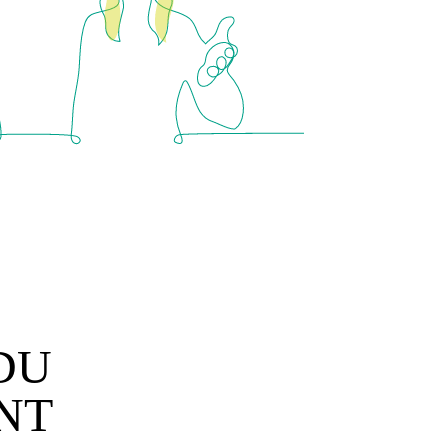
DU
NT