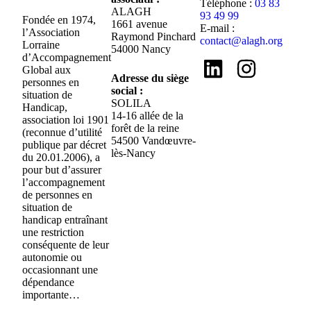
Téléphone :
03 83
ALAGH
93 49 99
Fondée en 1974,
1661 avenue
E-mail :
l’Association
Raymond Pinchard
contact@alagh.org
Lorraine
54000 Nancy
d’Accompagnement
Global aux
Adresse du siège
personnes en
social :
situation de
SOLILA
Handicap,
14-16 allée de la
association loi 1901
forêt de la reine
(reconnue d’utilité
54500 Vandœuvre-
publique par décret
lès-Nancy
du 20.01.2006), a
pour but d’assurer
l’accompagnement
de personnes en
situation de
handicap entraînant
une restriction
conséquente de leur
autonomie ou
occasionnant une
dépendance
importante…